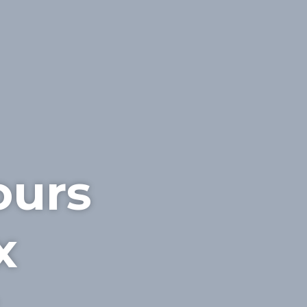
ours
x